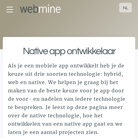
NL
Terug naar hoofdmenu
Alle cases
Native app ontwikkelaar
Hart Island
Creëer en Leer
Als je een mobiele app ontwikkelt heb je de
TypeTopia
keuze uit drie soorten technologie: hybrid,
Blink Educatie
web en native. We helpen je graag bij het
maken van de beste keuze voor je app door
Calibris
de voor- en nadelen van iedere technologie
Elsevier Journal Insights
te bespreken. Je leest op deze pagina meer
TopiaTrainer
over de native technologie, hoe het
ontwikkelen van een native app gaat en we
laten je een aantal projecten zien.