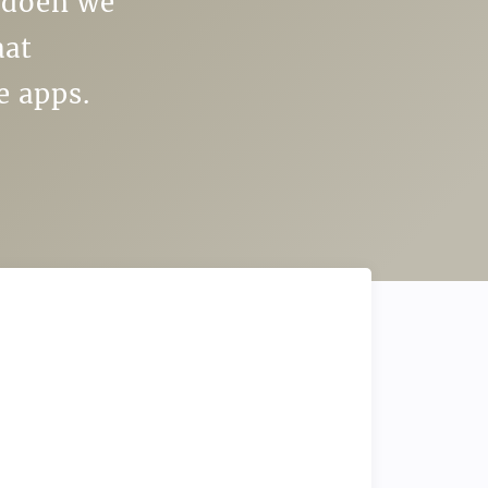
t doen we
aat
e apps.