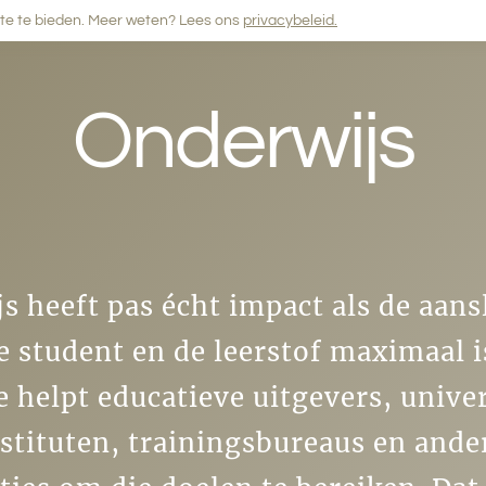
ite te bieden. Meer weten? Lees ons
privacybeleid.
Onderwijs
s heeft pas écht impact als de aans
e student en de leerstof maximaal i
helpt educatieve uitgevers, univer
stituten, trainingsbureaus en ande