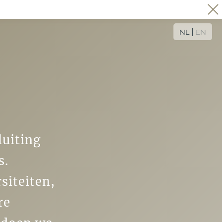
NL
EN
luiting
s.
siteiten,
re