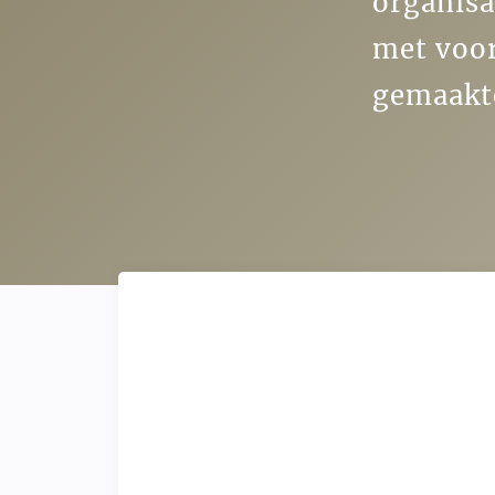
organisa
met voor
gemaakte