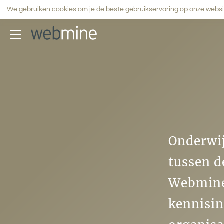
We gebruiken cookies om je de beste gebruikservaring op onze webs
Terug naar hoofdmenu
Alle cases
Hart Island
Creëer en Leer
Onderwij
TypeTopia
tussen d
Blink Educatie
Webmine 
Calibris
kennisin
Elsevier Journal Insights
TopiaTrainer